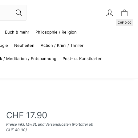
CHF 0.00
Buch & mehr
Philosophie / Religion
logie
Neuheiten
Action / Krimi / Thriller
k / Meditation / Entspannung
Post- u. Kunstkarten
CHF 0.00
Kinder- und Jugendbücher
Sachbücher
Informatik
Management
Krimi / Thriller
Besteller Kinder/Jugendbuch
Geisteswissenschaften /
Schweiz
Audio-Downloads
Französisch
Wirtschaft, Recht, Politik
Jugendbücher ab 12 Jahre
Biologie
Science Fiction, Fantasy
Kinder-, Jugendhörbücher
Australien, Neuseeland,
Kunst / Musik
(Hörbücher)
Soziologie
Ozeanien
CHF 17.90
Preise inkl. MwSt. und Versandkosten (Portofrei ab
CHF 40.00)