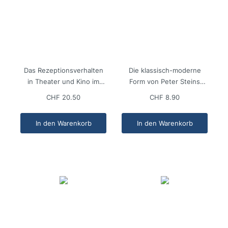
Das Rezeptionsverhalten
Die klassisch-moderne
in Theater und Kino im
Form von Peter Steins
Deutschland des 20.
Torquato Tasso-
CHF 20.50
CHF 8.90
Jahrhunderts
Inszenierung in Bremen,
1966
In den Warenkorb
In den Warenkorb