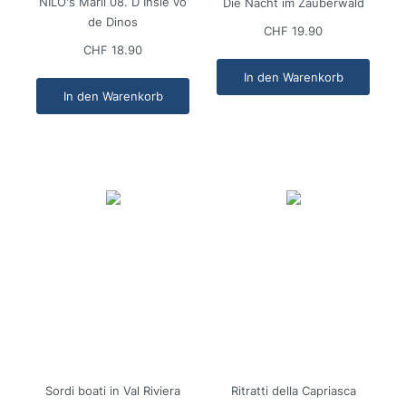
NILO's Märli 08. D Insle vo
Die Nacht im Zauberwald
de Dinos
CHF 19.90
CHF 18.90
In den Warenkorb
In den Warenkorb
Sordi boati in Val Riviera
Ritratti della Capriasca