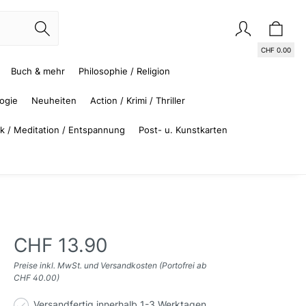
CHF 0.00
Buch & mehr
Philosophie / Religion
logie
Neuheiten
Action / Krimi / Thriller
k / Meditation / Entspannung
Post- u. Kunstkarten
CHF 0.00
Kinder- und Jugendbücher
Sachbücher
Informatik
Management
Krimi / Thriller
Besteller Kinder/Jugendbuch
Geisteswissenschaften /
Schweiz
Audio-Downloads
Französisch
Wirtschaft, Recht, Politik
Jugendbücher ab 12 Jahre
Biologie
Science Fiction, Fantasy
Kinder-, Jugendhörbücher
Australien, Neuseeland,
Kunst / Musik
(Hörbücher)
Soziologie
Ozeanien
CHF 13.90
Preise inkl. MwSt. und Versandkosten (Portofrei ab
CHF 40.00)
Versandfertig innerhalb 1-3 Werktagen