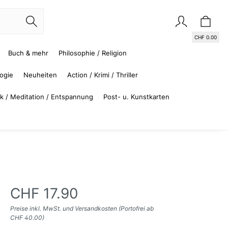
CHF 0.00
Buch & mehr
Philosophie / Religion
logie
Neuheiten
Action / Krimi / Thriller
k / Meditation / Entspannung
Post- u. Kunstkarten
CHF 0.00
Kinder- und Jugendbücher
Sachbücher
Informatik
Management
Krimi / Thriller
Besteller Kinder/Jugendbuch
Geisteswissenschaften /
Schweiz
Audio-Downloads
Französisch
Wirtschaft, Recht, Politik
Jugendbücher ab 12 Jahre
Biologie
Science Fiction, Fantasy
Kinder-, Jugendhörbücher
Australien, Neuseeland,
Kunst / Musik
(Hörbücher)
Soziologie
Ozeanien
CHF 17.90
Preise inkl. MwSt. und Versandkosten (Portofrei ab
CHF 40.00)