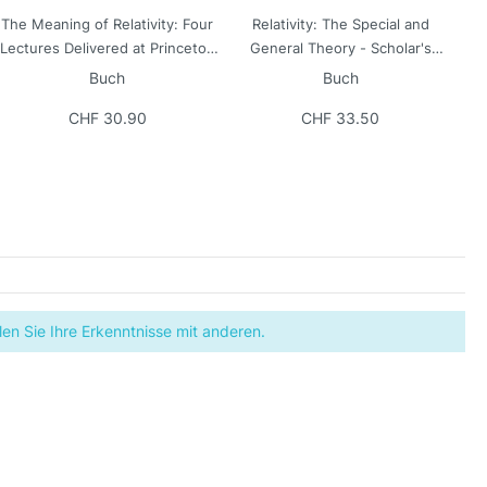
The Meaning of Relativity: Four
Relativity: The Special and
Lectures Delivered at Princeton
General Theory - Scholar's
University, May, 1921 - Scholar's
Choice Edition
Buch
Buch
Choice Edition
CHF 30.90
CHF 33.50
en Sie Ihre Erkenntnisse mit anderen.